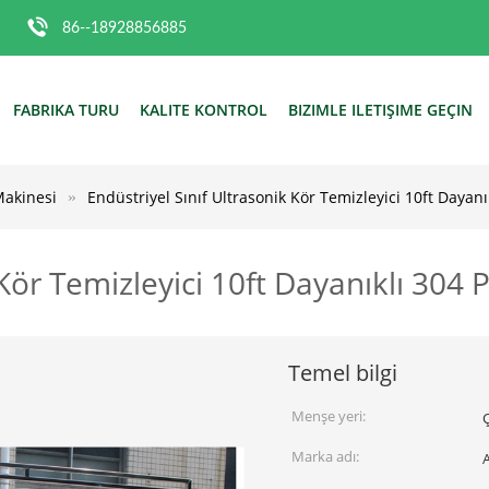
86--18928856885
FABRIKA TURU
KALITE KONTROL
BIZIMLE ILETIŞIME GEÇIN
Makinesi
Endüstriyel Sınıf Ultrasonik Kör Temizleyici 10ft Daya
k Kör Temizleyici 10ft Dayanıklı 30
Temel bilgi
Menşe yeri:
Marka adı: