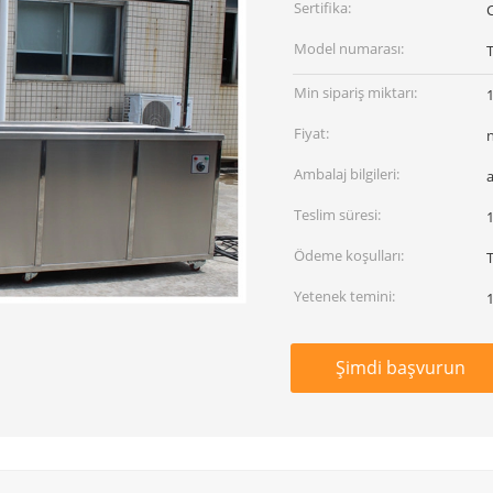
Sertifika:
Model numarası:
Min sipariş miktarı:
1
Fiyat:
Ambalaj bilgileri:
Teslim süresi:
1
Ödeme koşulları:
Yetenek temini:
1
Şimdi başvurun