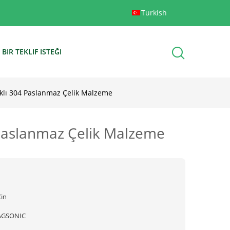
Turkish
BIR TEKLIF ISTEĞI
nıklı 304 Paslanmaz Çelik Malzeme
4 Paslanmaz Çelik Malzeme
Çin
AGSONIC