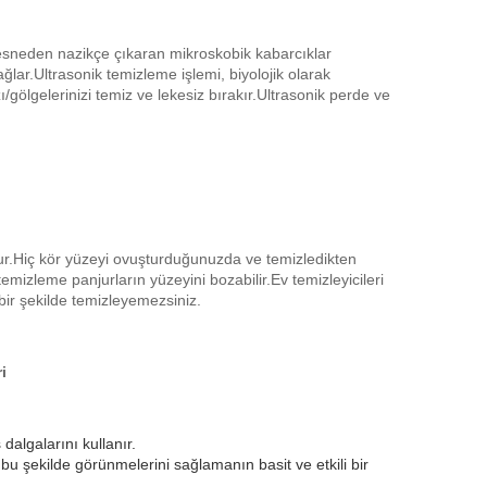
 nesneden nazikçe çıkaran mikroskobik kabarcıklar
sağlar.Ultrasonik temizleme işlemi, biyolojik olarak
ı/gölgelerinizi temiz ve lekesiz bırakır.Ultrasonik perde ve
 olur.Hiç kör yüzeyi ovuşturduğunuzda ve temizledikten
temizleme panjurların yüzeyini bozabilir.Ev temizleyicileri
 bir şekilde temizleyemezsiniz.
i
dalgalarını kullanır.
u şekilde görünmelerini sağlamanın basit ve etkili bir