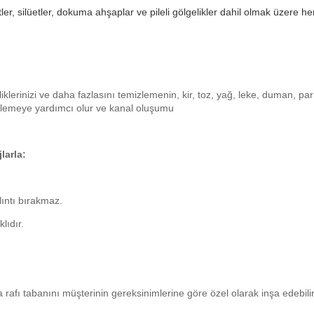
tler, silüetler, dokuma ahşaplar ve pileli gölgelikler dahil olmak üzere her 
klerinizi ve daha fazlasını temizlemenin, kir, toz, yağ, leke, duman, parma
 önlemeye yardımcı olur ve kanal oluşumu
larla:
lıntı bırakmaz.
lıdır.
rafı tabanını müşterinin gereksinimlerine göre özel olarak inşa edebilir