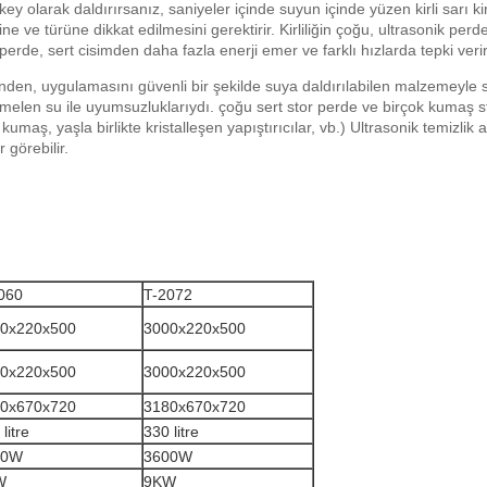
 dikey olarak daldırırsanız, saniyeler içinde suyun içinde yüzen kirli sarı k
 ve türüne dikkat edilmesini gerektirir. Kirliliğin çoğu, ultrasonik per
erde, sert cisimden daha fazla enerji emer ve farklı hızlarda tepki verir
inden, uygulamasını güvenli bir şekilde suya daldırılabilen malzemeyle 
en su ile uyumsuzluklarıydı. çoğu sert stor perde ve birçok kumaş stor 
kumaş, yaşla birlikte kristalleşen yapıştırıcılar, vb.) Ultrasonik temizl
 görebilir.
060
T-2072
0x220x500
3000x220x500
0x220x500
3000x220x500
0x670x720
3180x670x720
litre
330 litre
00W
3600W
W
9KW