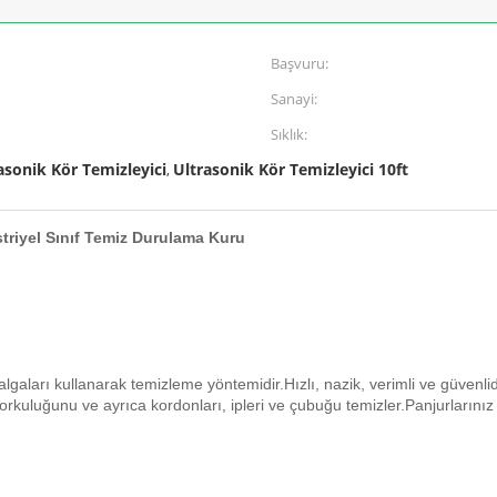
Başvuru:
Sanayi:
Sıklık:
rasonik Kör Temizleyici
Ultrasonik Kör Temizleyici 10ft
,
triyel Sınıf Temiz Durulama Kuru
dalgaları kullanarak temizleme yöntemidir.Hızlı, nazik, verimli ve güvenli
 korkuluğunu ve ayrıca kordonları, ipleri ve çubuğu temizler.Panjurlarınız 