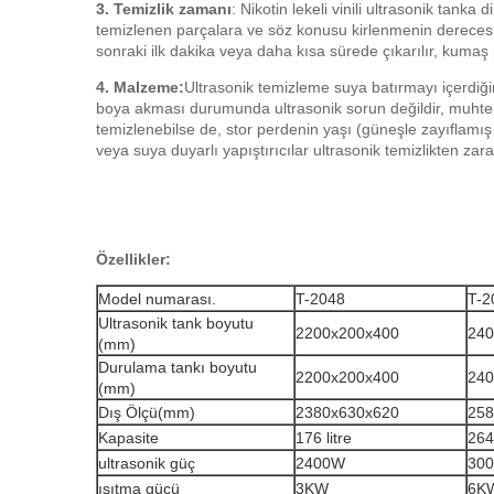
3. Temizlik zamanı
: Nikotin lekeli vinili ultrasonik tanka
temizlenen parçalara ve söz konusu kirlenmenin derecesine
sonraki ilk dakika veya daha kısa sürede çıkarılır, kumaş p
4. Malzeme:
Ultrasonik temizleme suya batırmayı içerdiğ
boya akması durumunda ultrasonik sorun değildir, muhtemel
temizlenebilse de, stor perdenin yaşı (güneşle zayıflamış 
veya suya duyarlı yapıştırıcılar ultrasonik temizlikten zarar
Özellikler:
Model numarası.
T-2048
T-2
Ultrasonik tank boyutu
2200x200x400
240
(mm)
Durulama tankı boyutu
2200x200x400
240
(mm)
Dış Ölçü(mm)
2380x630x620
258
Kapasite
176 litre
264 
ultrasonik güç
2400W
30
ısıtma gücü
3KW
6K