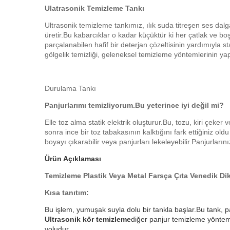
Ulatrasonik Temizleme Tankı
Ultrasonik temizleme tankımız, ılık suda titreşen ses dal
üretir.Bu kabarcıklar o kadar küçüktür ki her çatlak ve boşlu
parçalanabilen hafif bir deterjan çözeltisinin yardımıyla s
gölgelik temizliği, geleneksel temizleme yöntemlerinin y
Durulama Tankı
Panjurlarımı temizliyorum.Bu yeterince iyi değil mi?
Elle toz alma statik elektrik oluşturur.Bu, tozu, kiri çeke
sonra ince bir toz tabakasının kalktığını fark ettiğiniz ol
boyayı çıkarabilir veya panjurları lekeleyebilir.Panjurları
Ürün Açıklaması
Temizleme Plastik Veya Metal Farsça Çıta Venedik Di
Kısa tanıtım:
Bu işlem, yumuşak suyla dolu bir tankla başlar.Bu tank, pan
Ultrasonik kör temizleme
diğer panjur temizleme yönteml
yoludur.