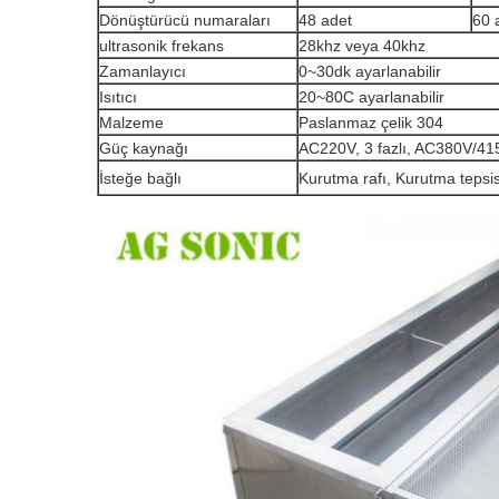
Dönüştürücü numaraları
48 adet
60 
ultrasonik frekans
28khz veya 40khz
Zamanlayıcı
0~30dk ayarlanabilir
Isıtıcı
20~80C ayarlanabilir
Malzeme
Paslanmaz çelik 304
Güç kaynağı
AC220V, 3 fazlı, AC380V/415
İsteğe bağlı
Kurutma rafı, Kurutma tepsis