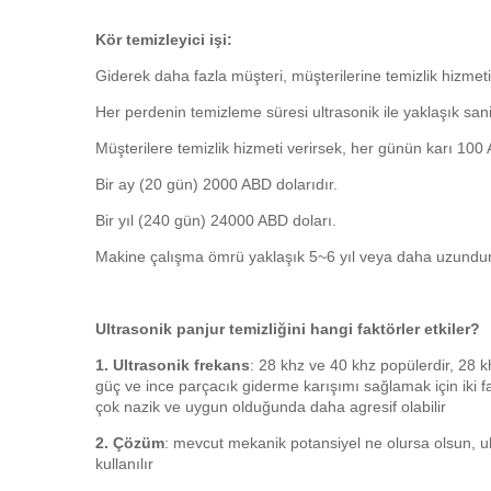
Kör temizleyici işi:
Giderek daha fazla müşteri, müşterilerine temizlik hizmet
Her perdenin temizleme süresi ultrasonik ile yaklaşık sani
Müşterilere temizlik hizmeti verirsek, her günün karı 100 
Bir ay (20 gün) 2000 ABD dolarıdır.
Bir yıl (240 gün) 24000 ABD doları.
Makine çalışma ömrü yaklaşık 5~6 yıl veya daha uzundur
Ultrasonik panjur temizliğini hangi faktörler etkiler?
1. Ultrasonik frekans
: 28 khz ve 40 khz popülerdir, 28
güç ve ince parçacık giderme karışımı sağlamak için iki f
çok nazik ve uygun olduğunda daha agresif olabilir
2. Çözüm
: mevcut mekanik potansiyel ne olursa olsun, ult
kullanılır