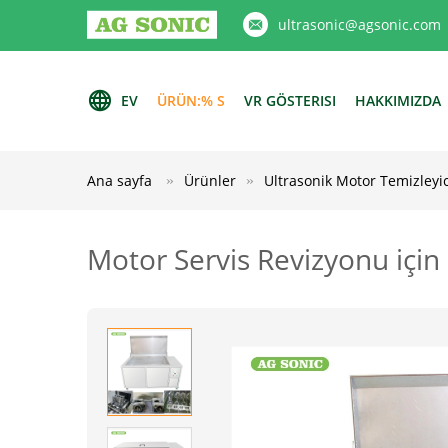
ultrasonic@agsonic.com
EV
ÜRÜN:% S
VR GÖSTERISI
HAKKIMIZDA
Ana sayfa
Ürünler
Ultrasonik Motor Temizleyic
Motor Servis Revizyonu için