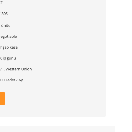
CE
T-30S
 ünite
negotiable
ahşap kasa
0 iş günü
T/T, Western Union
000 adet / Ay