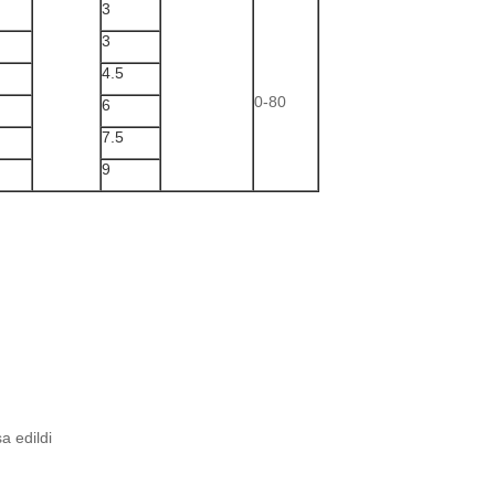
3
3
4.5
0-80
6
7.5
9
a edildi