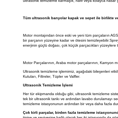
ultrasonik temizleme karmaşık, hafif veya kolayca hasar
Tüm ultrasonik banyolar kapak ve sepet ile birlikte ve
Motor montajından önce eski ve yeni tüm parçaların AGSONI
bir parçanın yüzeyine kadar ve ötesini temizleyebilir.Spr
enerjinin güçlü doğası, çok küçük parçacıkları yüzeylere t
Motor Parçalarının, Araba motor parçalarının, Kamyon moto
Ultrasonik temizleme işlemimiz, aşağıdaki bileşenleri etkili
Kutuları, Filtreler, Tüpler ve Valfler.
Ultrasonik Temizleme İşlemi
Her tür ekipmanda olduğu gibi, ultrasonik temizleme sist
tek bir ultrasonik tankı ve ardından lavabo durulamayı seç
temizleme istasyonunun ardından bir veya daha fazla durul
Çok kirli parçalar, birden fazla temizleme istasyonund
tipine ve seviyesine bağlı olarak her iki istasyonda da gös