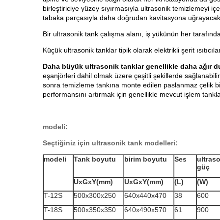
birleştiriciye yüzey sıyırmasıyla ultrasonik temizlemeyi içe
tabaka parçasıyla daha doğrudan kavitasyona uğrayacakt
Bir ultrasonik tank çalışma alanı, iş yükünün her tarafında
Küçük ultrasonik tanklar tipik olarak elektrikli şerit ısıtı
Daha büyük ultrasonik tanklar genellikle daha ağır 
eşanjörleri dahil olmak üzere çeşitli şekillerde sağlanabilir
sonra temizleme tankına monte edilen paslanmaz çelik bir 
performansını artırmak için genellikle mevcut işlem tankla
modeli:
Seçtiğiniz için ultrasonik tank modelleri:
modeli
Tank boyutu
birim boyutu
Ses
ultras
güç
UxGxY(mm)
UxGxY(mm)
(L)
(W)
T-12S
500x300x250
640x440x470
38
600
T-18S
500x350x350
640x490x570
61
900