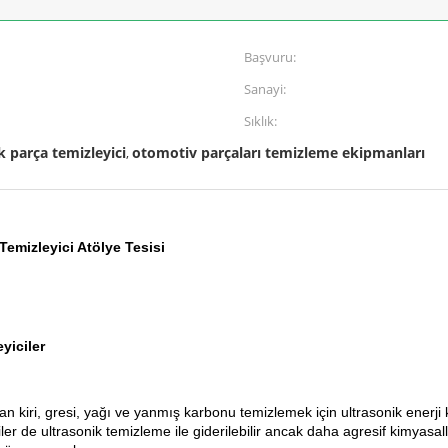
Başvuru:
Sanayi:
Sıklık:
k parça temizleyici
otomotiv parçaları temizleme ekipmanları
,
emizleyici Atölye Tesisi
yiciler
n kiri, gresi, yağı ve yanmış karbonu temizlemek için ultrasonik enerji k
iler de ultrasonik temizleme ile giderilebilir ancak daha agresif kimyasal