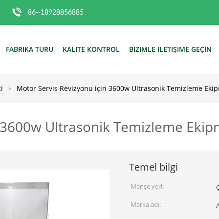
86--18928856885
FABRIKA TURU
KALITE KONTROL
BIZIMLE ILETIŞIME GEÇIN
i
Motor Servis Revizyonu için 3600w Ultrasonik Temizleme Ekipm
 3600w Ultrasonik Temizleme Ekipm
Temel bilgi
Menşe yeri:
Marka adı: