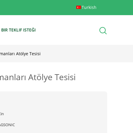
Turkish
BIR TEKLIF ISTEĞI
anları Atölye Tesisi
anları Atölye Tesisi
Çin
AGSONIC