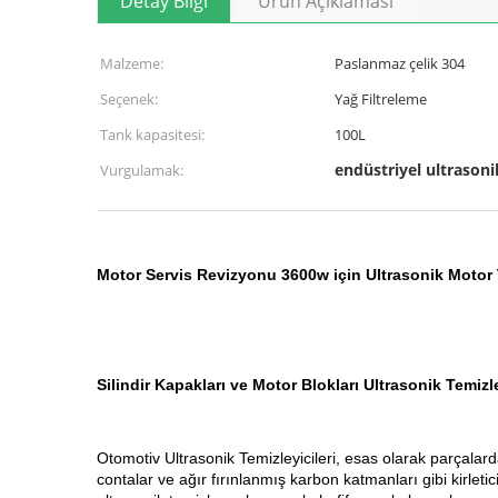
Detay Bilgi
Ürün Açıklaması
Malzeme:
Paslanmaz çelik 304
Seçenek:
Yağ Filtreleme
Tank kapasitesi:
100L
endüstriyel ultrasoni
Vurgulamak:
Motor Servis Revizyonu 3600w için Ultrasonik Motor T
Silindir Kapakları ve Motor Blokları Ultrasonik Temizle
Otomotiv Ultrasonik Temizleyicileri, esas olarak parçalarda
contalar ve ağır fırınlanmış karbon katmanları gibi kirletic