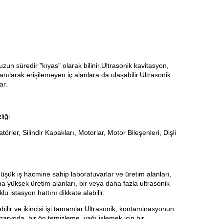
n süredir "kıyas" olarak bilinir.Ultrasonik kavitasyon,
nılarak erişilemeyen iç alanlara da ulaşabilir.Ultrasonik
ar.
liği
örler, Silindir Kapakları, Motorlar, Motor Bileşenleri, Dişli
şük iş hacmine sahip laboratuvarlar ve üretim alanları,
ha yüksek üretim alanları, bir veya daha fazla ultrasonik
istasyon hattını dikkate alabilir.
bilir ve ikincisi işi tamamlar.Ultrasonik, kontaminasyonun
enaryoda, bir ön temizleme, yağı işlemek için bir