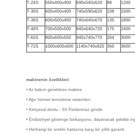
T-24S
550x400x400
690x540x620
88
1200
T-30S
600x450x400
740x590x620
108
1500
T-36S
600x500x450
740x640x670
135
1800
T-48S
700x500x500
840x640x720
175
2400
T-60S
800x600x550
940x740x770
264
3000
T-72S
1000x600x600
1140x740x820
360
3600
makinenin özellikleri:
• Az bakım gerektiren makine
• Ağır hizmet temizleme sistemleri
• Kimyasal dostu - SS Paslanmaz gövde
• Endüstriyel gösterge farikasyonu, dayanacak şekilde inş
• Herhangi bir üretim hatasına karşı bir yıllık garanti