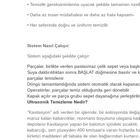
• Temizlik gereksinimlerine uyacak şekilde tamamen özelle
• Daha az insan müdahalesi ve daha az hata kapsamı
• Her seferinde doğru ve üniform temizlik
Sistem Nasıl Çalışır:
Sistem aşağıdaki şekilde çalışır:
Parçalar, birlikte verilen paslanmaz çelik sepet veya başka 
Suya daldırıldıktan sonra BAŞLAT düğmesine basılır ve kap
parçalar temizlenir.
Döngü tamamlandığında sistem otomatik olarak kapanaca
Operatörler, parçalar temiz olduğunda geri dönebilir.
Kapak açılır ve parça grubu sepet dayanağına yerleştirilir
Ultrasonik Temizleme Nedir?
"Kavitasyon" adı verilen bir işlemde, bir solüsyonda deği
maruz kalan kabarcıklar, rezonans boyutuna ulaşana k
depolanır.Kavitasyon yapan bir balonun içindeki sıcaklık,
kabarcığı, sert yüzeyden 400 km/saat'e varan hızlarda har
kirletici maddeleri alt tabaka ile olan bağlarından kurtar