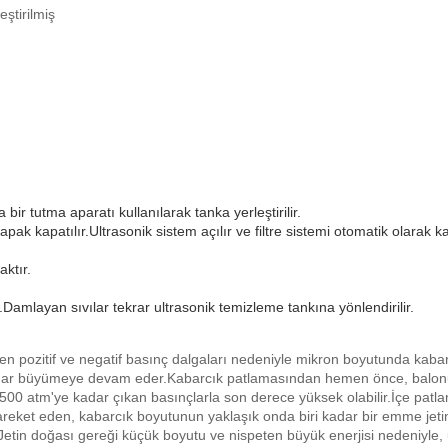
ştirilmiş
bir tutma aparatı kullanılarak tanka yerleştirilir.
ak kapatılır.Ultrasonik sistem açılır ve filtre sistemi otomatik olarak
ktır.
.Damlayan sıvılar tekrar ultrasonik temizleme tankına yönlendirilir.
şen pozitif ve negatif basınç dalgaları nedeniyle mikron boyutunda kaba
adar büyümeye devam eder.Kabarcık patlamasından hemen önce, balonu
 500 atm'ye kadar çıkan basınçlarla son derece yüksek olabilir.İçe patl
eket eden, kabarcık boyutunun yaklaşık onda biri kadar bir emme jetine 
ır.Jetin doğası gereği küçük boyutu ve nispeten büyük enerjisi nedeniyle