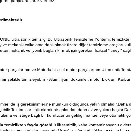
 gören parçalara zarar vermez.
rilmektedir.
C ultra sonik temizliği.Bu Ultrasonik Temizleme Yöntemi, temizlikte uzu
ey ve mekanik çalkalama dahil olmak üzere diğer temizleme araçları kulla
utan mekanik ve iyonik bağları kırmak için gereken fiziksel "itmeyi" sağl
r parçalarının ve Motorlu bisiklet motor parçalarının Ultrasonik Temiz
 bir şekilde temizleyebilir - Alüminyum dökümler, motor blokları, Karbürat
emleri de iş gereksinimlerine mümkün olduğunca yakın olmalıdır.Daha dü
ebilir.Tek tanklar tipik olarak bir galondan daha az ve yukarı başlar.Da
ama ve isteğe bağlı bir kurutucunun geldiği manuel veya otomatik çoklu 
a temizlikten fayda görebilir.
İlk temizlik, kaba kontaminasyonu gidere
terilebilir veya gösterilmeyebilir.Örneğin, ağır yağ yüklemesi olan bir s