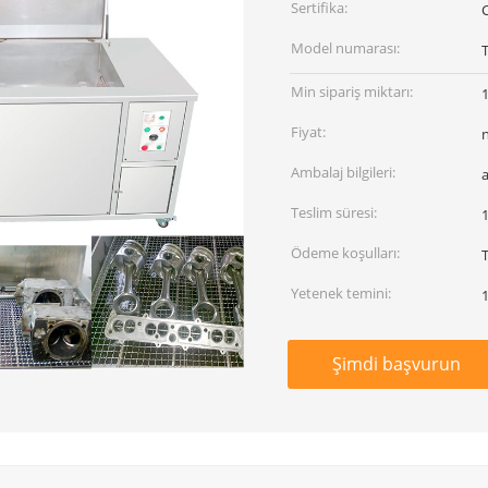
Sertifika:
Model numarası:
Min sipariş miktarı:
1
Fiyat:
Ambalaj bilgileri:
Teslim süresi:
1
Ödeme koşulları:
Yetenek temini:
1
Şimdi başvurun